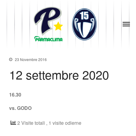
News
1949
la Stella di
Parma
Società
Parma
Baseball
Organigramma
Diventa Socio
23 Novembre 2016
Storia
Codice di Condotta
12 settembre 2020
Palmares
Maglie Ritirate
Squadra
16.30
Partners
vs. GODO
Contatti
Biglietteria
2 Visite totali
, 1 visite odierne
Lo Stadio
Shop