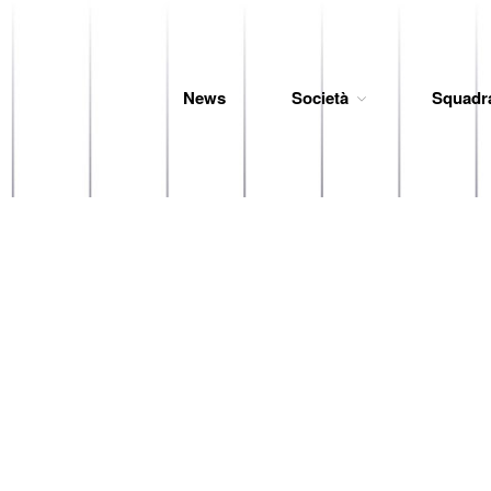
News
Società
Squadr
 Baseball