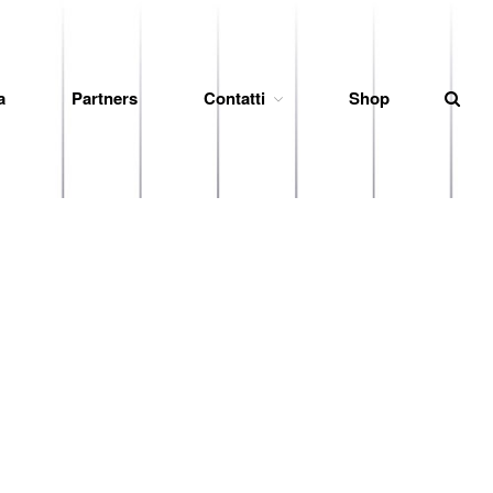
News
a
Partners
Contatti
Shop
Società
Organigramma
Diventa Socio
Storia
Codice di Condotta
Palmares
Maglie Ritirate
Squadra
Partners
Contatti
Biglietteria
Lo Stadio
Shop