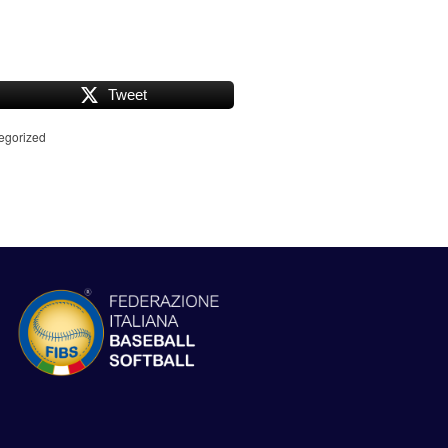
Tweet
egorized