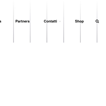
News
a
Partners
Contatti
Shop
Società
Organigramma
Diventa Socio
Storia
Codice di Condotta
Palmares
Maglie Ritirate
Squadra
Partners
Contatti
Biglietteria
Lo Stadio
Shop