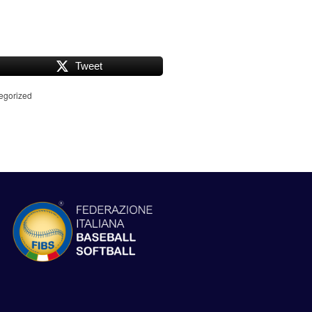
Tweet
egorized