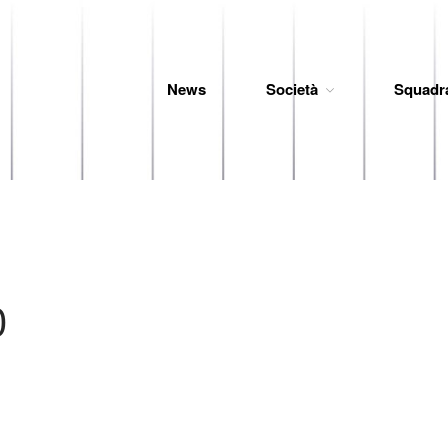
News
Società
Squadr
 Baseball
0