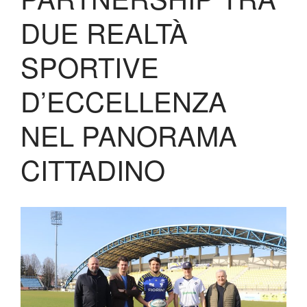
Contatti
DUE REALTÀ
Biglietteria
Lo Stadio
SPORTIVE
Shop
D’ECCELLENZA
NEL PANORAMA
CITTADINO