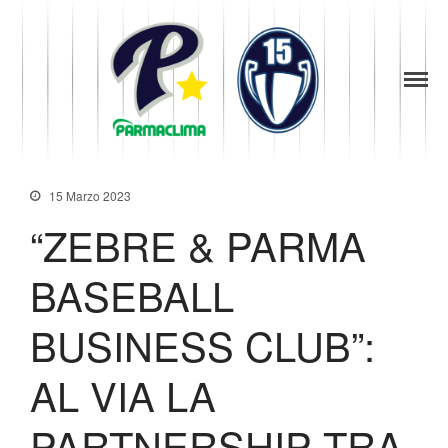
1949
la Stella di
Parma
Parma
Baseball
News
15 Marzo 2023
Società
“ZEBRE & PARMA
Organigramma
Diventa Socio
BASEBALL
Storia
Codice di Condotta
BUSINESS CLUB”:
Palmares
AL VIA LA
Maglie Ritirate
Squadra
PARTNERSHIP TRA
Partners