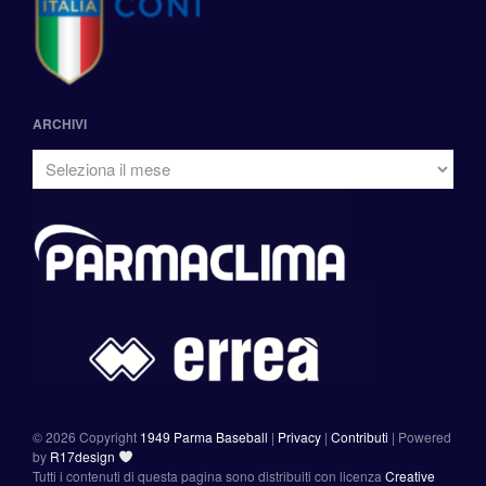
ARCHIVI
©
2026 Copyright
1949 Parma Baseball
|
Privacy
|
Contributi
|
Powered
by
R17design
Tutti i contenuti di questa pagina sono distribuiti con licenza
Creative