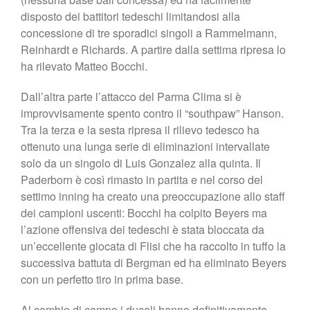
disposto dei battitori tedeschi limitandosi alla
concessione di tre sporadici singoli a Rammelmann,
Reinhardt e Richards. A partire dalla settima ripresa lo
ha rilevato Matteo Bocchi.
Dall’altra parte l’attacco del Parma Clima si è
improvvisamente spento contro il “southpaw” Hanson.
Tra la terza e la sesta ripresa il rilievo tedesco ha
ottenuto una lunga serie di eliminazioni intervallate
solo da un singolo di Luis Gonzalez alla quinta. Il
Paderborn è così rimasto in partita e nel corso del
settimo inning ha creato una preoccupazione allo staff
dei campioni uscenti: Bocchi ha colpito Beyers ma
l’azione offensiva dei tedeschi è stata bloccata da
un’eccellente giocata di Flisi che ha raccolto in tuffo la
successiva battuta di Bergman ed ha eliminato Beyers
con un perfetto tiro in prima base.
Al cambio di campo i ducali hanno definitivamente