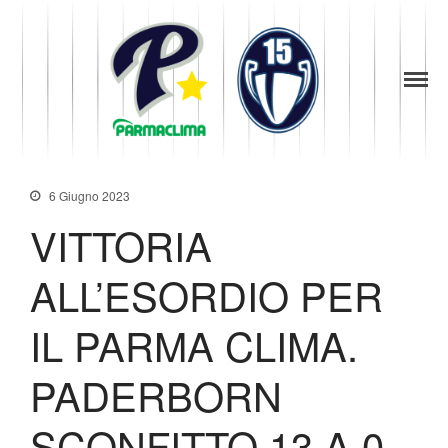
1949
la Stella di
Parma
Parma
Baseball
News
Società
6 Giugno 2023
Organigramma
VITTORIA
Diventa Socio
Storia
ALL’ESORDIO PER
Codice di Condotta
Palmares
IL PARMA CLIMA.
Maglie Ritirate
Squadra
PADERBORN
Partners
SCONFITTO 13 A 0
Contatti