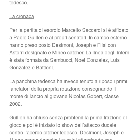
tedesco.
La cronaca
Per la partita di esordio Marcello Saccardi si è affidato
a Pablo Guillen e ai propri senatori. In campo esterno
hanno preso posto Desimoni, Joseph e Flisi con
Astorri designato e Mineo catcher. La linea degli interni
è stata formata da Sambucci, Noel Gonzalez, Luis
Gonzalez e Battioni.
La panchina tedesca ha invece tenuto a riposo i primi
lanciatori della propria rotazione consegnando il
monte di lancio al giovane Nicolas Gobert, classe
2002.
Guillen ha chiuso senza problemi la prima frazione di
gioco e poi è iniziato lo show dell’attacco ducale
contro l’acerbo pitcher tedesco. Desimoni, Joseph e
Mineo hanno riempito i cuscini attendendo con