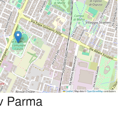
Leaflet
|
Map data ©
OpenStreetMap
contributors
 v Parma