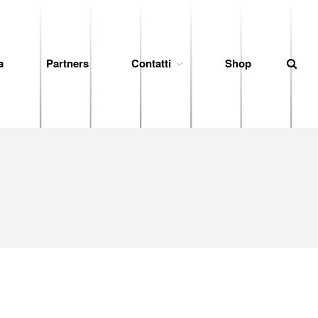
a
Partners
Contatti
Shop
News
Società
Organigramma
Diventa Socio
Storia
Codice di Condotta
Palmares
Maglie Ritirate
Squadra
Partners
Contatti
Biglietteria
Lo Stadio