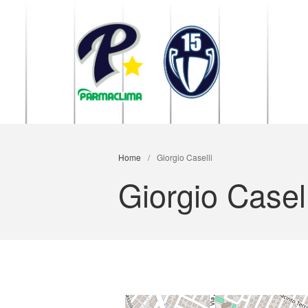
1949 Parma
la Stella di Parma
Home
/
Giorgio Caselli
Giorgio Casell