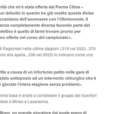
ità che mi è stata offerta dal Parma Clima –
 un debutto in quanto ho già vestito questa divisa
ccanismo dell’ascensore con l’Oltretorrente. Il
enza completamente diversa facendo parte del
obiettivo è quello di farmi trovare pronto per
nno offerte nel corso del campionato>.
 Ragionieri nelle ultime stagioni (.318 nel 2023, .370
unio alla spalla, .338 nel 2025) lo indicano come uno
te a causa di un infortunio patito nelle gare di
tato sottoposto ad un intervento chirurgico che è
o giocato l’intera stagione senza problemi>.
ma base e andrà a completare il gruppo dei ricevitori
dosi a Mineo e Lasaracina.
Mineo, un grande giocatore dal quale spero di