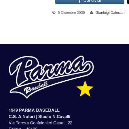
Condividi
5 Dicembre 2025
Gianluigi Calestani
1949 PARMA BASEBALL
C.S. A.Notari |
Stadio N.Cavalli
Via Teresa Confalonieri Casati, 22
Parma – 43125