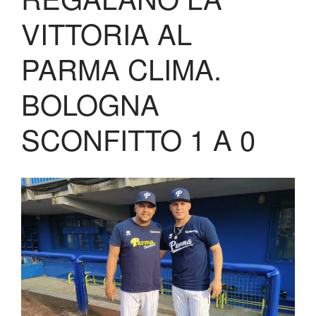
Biglietteria
VITTORIA AL
Lo Stadio
Shop
PARMA CLIMA.
BOLOGNA
SCONFITTO 1 A 0