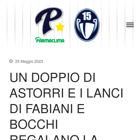
1949
la Stella di
Parma
Parma
Baseball
News
Società
25 Maggio 2023
Organigramma
UN DOPPIO DI
Diventa Socio
Storia
ASTORRI E I LANCI
Codice di Condotta
Palmares
DI FABIANI E
Maglie Ritirate
BOCCHI
Squadra
Partners
REGALANO LA
Contatti