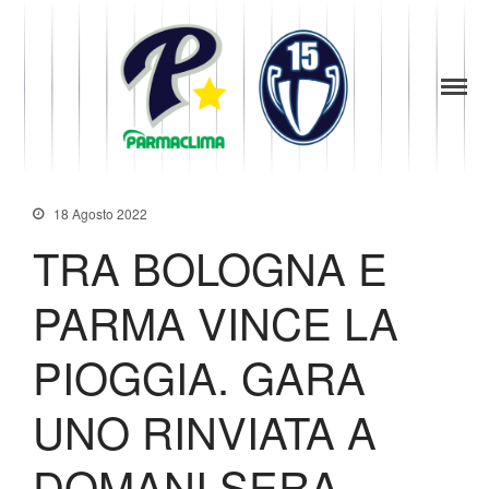
1949
la Stella di
Parma
News
Parma
Società
Baseball
Organigramma
Diventa Socio
18 Agosto 2022
Storia
TRA BOLOGNA E
Codice di Condotta
Palmares
PARMA VINCE LA
Maglie Ritirate
PIOGGIA. GARA
Squadra
Partners
UNO RINVIATA A
Contatti
Biglietteria
DOMANI SERA,
Lo Stadio