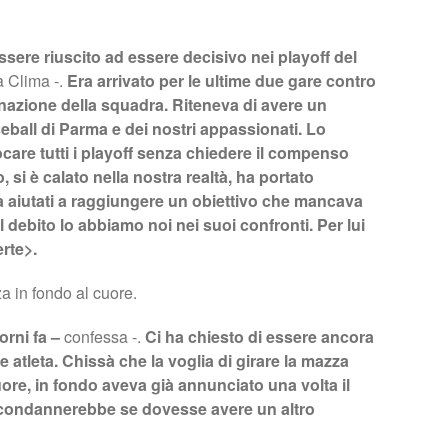
sere riuscito ad essere decisivo nei playoff del
a Clima -.
Era arrivato per le ultime due gare contro
inazione della squadra. Riteneva di avere un
seball di Parma e dei nostri appassionati. Lo
care tutti i playoff senza chiedere il compenso
si è calato nella nostra realtà, ha portato
a aiutati a raggiungere un obiettivo che mancava
l debito lo abbiamo noi nei suoi confronti. Per lui
rte>.
a in fondo al cuore.
orni fa –
confessa -.
Ci ha chiesto di essere ancora
 atleta. Chissà che la voglia di girare la mazza
uore, in fondo aveva già annunciato una volta il
o condannerebbe se dovesse avere un altro