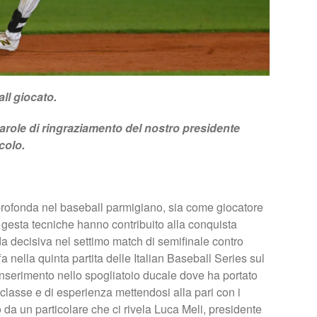
all giocato.
parole di ringraziamento del nostro presidente
colo.
profonda nel baseball parmigiano, sia come giocatore
gesta tecniche hanno contribuito alla conquista
da decisiva nel settimo match di semifinale contro
a nella quinta partita delle Italian Baseball Series sul
inserimento nello spogliatoio ducale dove ha portato
 classe e di esperienza mettendosi alla pari con i
o da un particolare che ci rivela Luca Meli, presidente