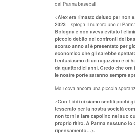
del Parma baseball.
<
Alex era rimasto deluso per non es
2023 –
spiega il numero uno di Parm
Bologna e non aveva evitato l’elim
piccolo debito nei confronti del ba
scorso anno si è presentato per gio
economico che gli sarebbe spettato, 
l’entusiasmo di un ragazzino e ci h
da quattordici anni. Credo che ora i
le nostre porte saranno sempre ape
Meli cova ancora una piccola speranz
<
Con Liddi ci siamo sentiti pochi gi
tesserato per la nostra società come
non torni a fare capolino nel suo c
proprio ritiro. A Parma nessuno l
ripensamento…>.