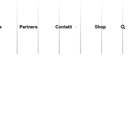
a
Partners
Contatti
Shop
News
Società
Organigramma
Diventa Socio
Storia
Codice di Condotta
Palmares
Maglie Ritirate
Squadra
Partners
Contatti
Biglietteria
Lo Stadio