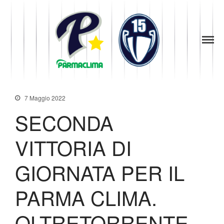
1949
la Stella di
Parma
Parma
Baseball
News
Società
7 Maggio 2022
Organigramma
SECONDA
Diventa Socio
Storia
VITTORIA DI
Codice di Condotta
GIORNATA PER IL
Palmares
Maglie Ritirate
PARMA CLIMA.
Squadra
Partners
OLTRETORRENTE
Contatti