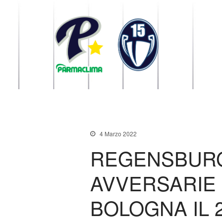
1949 Parma
la Stella di Parma
4 Marzo 2022
REGENSBURG
AVVERSARIE 
BOLOGNA IL 