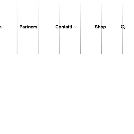
a
Partners
Contatti
Shop
News
Società
Organigramma
Diventa Socio
Storia
Codice di Condotta
Palmares
Maglie Ritirate
Squadra
Partners
Contatti
Biglietteria
Lo Stadio