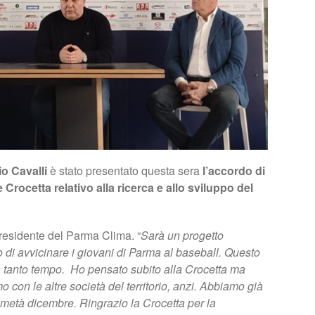
io Cavalli
è stato presentato questa sera
l’accordo di
Crocetta relativo alla ricerca e allo sviluppo del
presidente del Parma Clima. “
Sarà un progetto
 di avvicinare i giovani di Parma al baseball.
Questo
a tanto tempo. Ho pensato subito alla Crocetta ma
 con le altre società del territorio, anzi. Abbiamo già
metà dicembre. Ringrazio la Crocetta per la