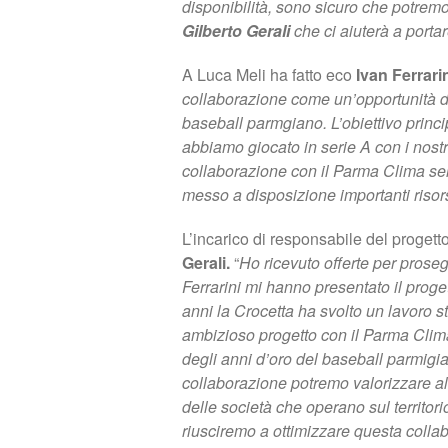
disponibilità, sono sicuro che potrem
Gilberto Gerali
che ci aiuterà a portar
A Luca Meli ha fatto eco
Ivan Ferrari
collaborazione come un’opportunità di 
baseball parmgiano. L’obiettivo princi
abbiamo giocato in serie A con i nostr
collaborazione con il Parma Clima ser
messo a disposizione importanti risors
L’incarico di responsabile del progetto
Gerali.
“
Ho ricevuto offerte per prose
Ferrarini mi hanno presentato il proge
anni la Crocetta ha svolto un lavoro s
ambizioso progetto con il Parma Clima 
degli anni d’oro del baseball parmigi
collaborazione potremo valorizzare al m
delle società che operano sul territorio
riusciremo a ottimizzare questa collab