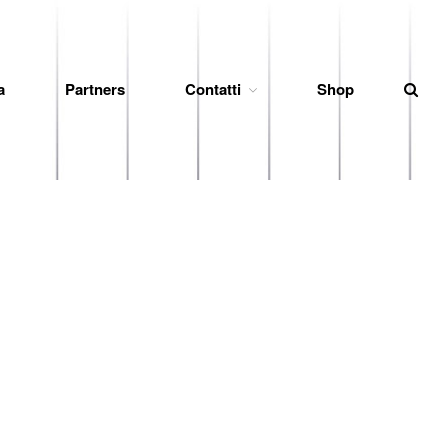
a
Partners
Contatti
Shop
News
Società
Organigramma
Diventa Socio
Storia
Codice di Condotta
Palmares
Maglie Ritirate
Squadra
Partners
Contatti
Biglietteria
Lo Stadio