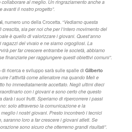
o collaborare al meglio. Un ringraziamento anche a
e avanti il nostro progetto”.
ni
, numero uno della Crocetta. “
Vediamo questa
crescita, sia per noi che per l’intero movimento del
pale è quello di valorizzare i giovani. Quest’anno
i ragazzi del vivaio e ne siamo orgogliosi. La
virà per far crescere entrambe le società, abbiamo
e finanziarie per raggiungere questi obiettivi comuni”.
 di ricerca e sviluppo sarà sulle spalle di
Gilberto
guire l’attività come allenatore ma quando Meli e
tto ho immediatamente accettato. Negli ultimi dieci
traordinario con i giovani e sono certo che questo
darà i suoi frutti. Speriamo di ripercorrere i passi
ano: solo attraverso la comunicazione e la
eglio i nostri giovani. Presto incontrerò i tecnici
, saranno loro a far crescere i giovani atleti. Se
orazione sono sicuro che otterremo grandi risultati”.