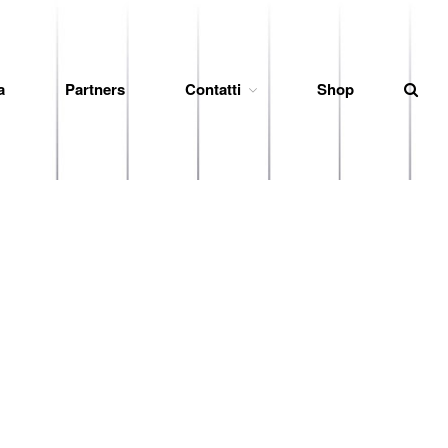
a
Partners
Contatti
Shop
News
Società
Organigramma
Diventa Socio
Storia
Codice di Condotta
Palmares
Maglie Ritirate
Squadra
Partners
Contatti
Biglietteria