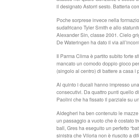
il designato Astorri sesto. Batteria c
Poche sorprese invece nella formazione
sudafricano Tyler Smith e allo statuni
Alexander Sin, classe 2001. Cielo grig
De Wateringen ha dato il via all’incont
Il Parma Clima è partito subito forte 
mancato un comodo doppio gioco perm
(singolo al centro) di battere a casa i
Al quinto i ducali hanno impresso un
consecutivi. Da quattro punti quello 
Paolini che ha fissato il parziale su 
Aldegheri ha ben contenuto le mazze c
un passaggio a vuoto che è costato tr
ball, Gres ha eseguito un perfetto “bat
sinistra che Viloria non è riuscito a 