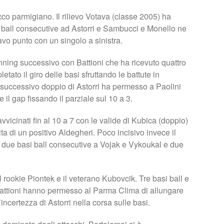
ttacco parmigiano. Il rilievo Votava (classe 2005) ha
si ball consecutive ad Astorri e Sambucci e Monello ne
tavo punto con un singolo a sinistra.
’inning successivo con Battioni che ha ricevuto quattro
tato il giro delle basi sfruttando le battute in
 successivo doppio di Astorri ha permesso a Paolini
e il gap fissando il parziale sul 10 a 3.
avvicinati fin al 10 a 7 con le valide di Kubica (doppio)
ta di un positivo Aldegheri. Poco incisivo invece il
o due basi ball consecutive a Vojak e Vykoukal e due
 rookie Piontek e il veterano Kubovcik. Tre basi ball e
Battioni hanno permesso al Parma Clima di allungare
’incertezza di Astorri nella corsa sulle basi.