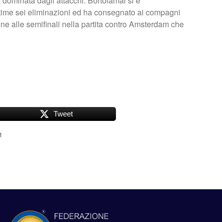
ta dominata dagli attacchi. Bortolamai si è
ultime sei eliminazioni ed ha consegnato ai compagni
ione alle semifinali nella partita contro Amsterdam che
Tweet
1