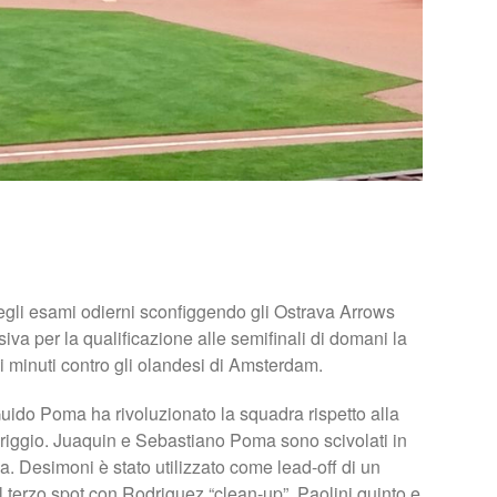
egli esami odierni sconfiggendo gli Ostrava Arrows
isiva per la qualificazione alle semifinali di domani la
i minuti contro gli olandesi di Amsterdam.
Guido Poma ha rivoluzionato la squadra rispetto alla
riggio. Juaquin e Sebastiano Poma sono scivolati in
ria. Desimoni è stato utilizzato come lead-off di un
 terzo spot con Rodriguez “clean-up”, Paolini quinto e