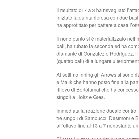
Il risultato di 7 a 3 ha risvegliato l’a
iniziato la quinta ripresa con due ba
ha approfittato per battere a casa l’ot
Il nono punto si è materializzato nell
ball, ha rubato la seconda ed ha comple
diamante di Gonzalez e Rodriguez. Il
(quattro ball) di allungare ulteriorment
Al settimo inning gli Arrows si sono ri
e Malik che hanno posto fine alla parti
rilievo di Bortolamai che ha concess
singoli a Holtz e Gres.
Immediata la reazione ducale contro il
tre singoli di Sambucci, Desimoni e 
all’ottavo fino al 13 a 7 nonostante un