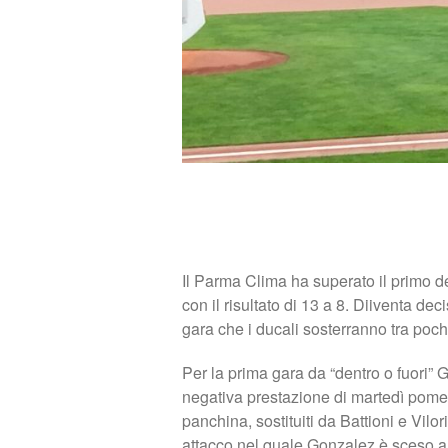
Il Parma Clima ha superato il primo d
con il risultato di 13 a 8. Diiventa dec
gara che i ducali sosterranno tra poch
Per la prima gara da “dentro o fuori” 
negativa prestazione di martedì pome
panchina, sostituiti da Battioni e Vilo
attacco nel quale Gonzalez è sceso al