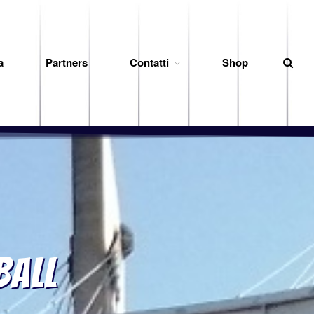
a
Partners
Contatti
Shop
News
Società
Organigramma
Diventa Socio
Storia
Codice di Condotta
Palmares
Maglie Ritirate
Squadra
Partners
ball
Contatti
Biglietteria
Lo Stadio