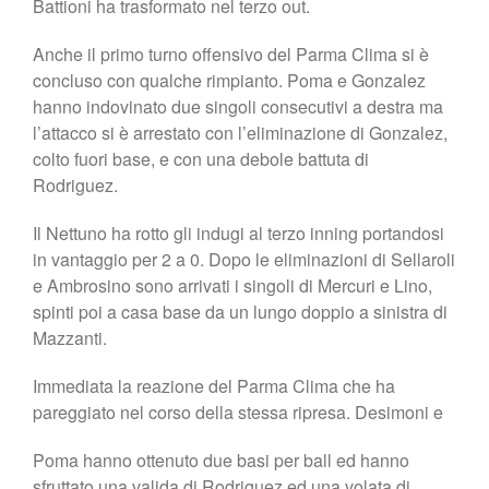
Battioni ha trasformato nel terzo out.
Anche il primo turno offensivo del Parma Clima si è
concluso con qualche rimpianto. Poma e Gonzalez
hanno indovinato due singoli consecutivi a destra ma
l’attacco si è arrestato con l’eliminazione di Gonzalez,
colto fuori base, e con una debole battuta di
Rodriguez.
Il Nettuno ha rotto gli indugi al terzo inning portandosi
in vantaggio per 2 a 0. Dopo le eliminazioni di Sellaroli
e Ambrosino sono arrivati i singoli di Mercuri e Lino,
spinti poi a casa base da un lungo doppio a sinistra di
Mazzanti.
Immediata la reazione del Parma Clima che ha
pareggiato nel corso della stessa ripresa. Desimoni e
Poma hanno ottenuto due basi per ball ed hanno
sfruttato una valida di Rodriguez ed una volata di