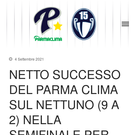
1949
la Stella di
Parma
Parma
Baseball
News
4 Settembre 2021
Società
NETTO SUCCESSO
Organigramma
Diventa Socio
DEL PARMA CLIMA
Storia
Codice di Condotta
SUL NETTUNO (9 A
Palmares
Maglie Ritirate
2) NELLA
Squadra
Partners
SEMIFINALE PER