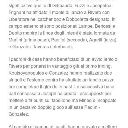
significative quelle di Grimaudo, Fuzzi e Josephina.
Frignani ha affidato il monte di lancio a Rivero con
Liberatore nel catcher box e Dobboletta designato. In
campo esterno si sono posizionati Lampe, Bertossi e
Deotto mentre la linea degli interni è stata formata da
Martini (prima base), Paolini (seconda), Agretti (terza)
e Gonzalez Taveras (interbase).
I padroni di casa hanno beneficiato di un avvio lento di
Rivero per portarsi in vantaggio già al primo inning.
Koutsoyanopulos e Gonzalez hanno realizzato due
singoli e l’esterno centro ha sfruttato un lancio pazzo
per completare il giro delle basi. La successiva base
ball concessa a Joseph ha creato i presupposti per
mettere altri punti sul tabellone ma Mineo è incappato
in un decisivo doppio gioco sull’asse Paolini-
Gonzalez.
Al cambio di campo gli ospiti hanno provato a mettere