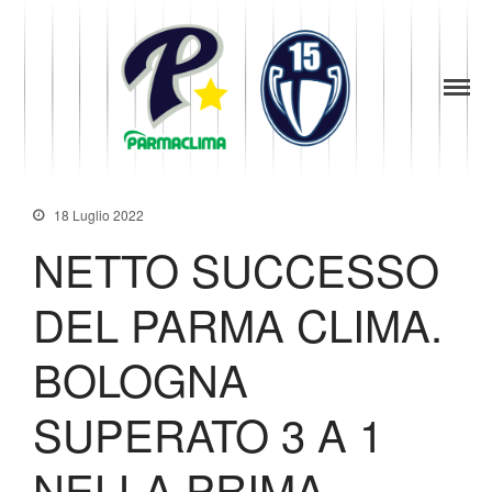
1949
la Stella di
Parma
Parma
Baseball
News
18 Luglio 2022
Società
NETTO SUCCESSO
Organigramma
Diventa Socio
DEL PARMA CLIMA.
Storia
Codice di Condotta
BOLOGNA
Palmares
Maglie Ritirate
SUPERATO 3 A 1
Squadra
Partners
NELLA PRIMA