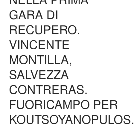
Contatti
GARA DI
Biglietteria
Lo Stadio
RECUPERO.
Shop
VINCENTE
MONTILLA,
SALVEZZA
CONTRERAS.
FUORICAMPO PER
KOUTSOYANOPULOS