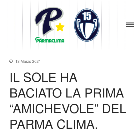
1949
la Stella di
Parma
News
Parma
Società
Baseball
Organigramma
Diventa Socio
13 Marzo 2021
Storia
IL SOLE HA
Codice di Condotta
Palmares
BACIATO LA PRIMA
Maglie Ritirate
“AMICHEVOLE” DEL
Squadra
Partners
PARMA CLIMA.
Contatti
Biglietteria
Lo Stadio