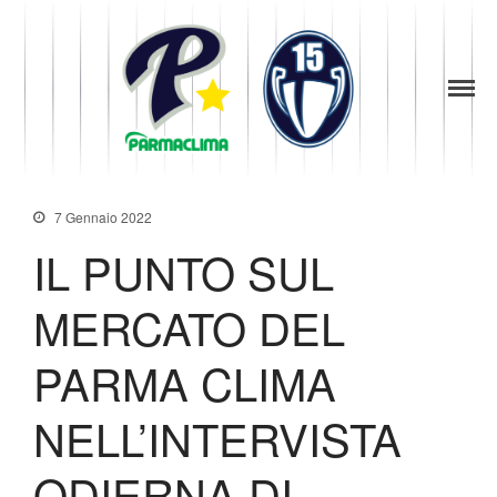
1949
la Stella di
Parma
Parma
Baseball
News
Società
7 Gennaio 2022
Organigramma
IL PUNTO SUL
Diventa Socio
Storia
MERCATO DEL
Codice di Condotta
PARMA CLIMA
Palmares
Maglie Ritirate
NELL’INTERVISTA
Squadra
Partners
ODIERNA DI
Contatti