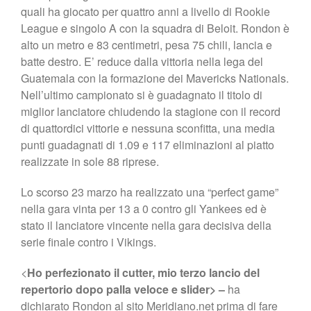
quali ha giocato per quattro anni a livello di Rookie
League e singolo A con la squadra di Beloit. Rondon è
alto un metro e 83 centimetri, pesa 75 chili, lancia e
batte destro. E’ reduce dalla vittoria nella lega del
Guatemala con la formazione dei Mavericks Nationals.
Nell’ultimo campionato si è guadagnato il titolo di
miglior lanciatore chiudendo la stagione con il record
di quattordici vittorie e nessuna sconfitta, una media
punti guadagnati di 1.09 e 117 eliminazioni al piatto
realizzate in sole 88 riprese.
Lo scorso 23 marzo ha realizzato una “perfect game”
nella gara vinta per 13 a 0 contro gli Yankees ed è
stato il lanciatore vincente nella gara decisiva della
serie finale contro i Vikings.
<
Ho perfezionato il cutter, mio terzo lancio del
repertorio dopo palla veloce e slider> –
ha
dichiarato Rondon al sito Meridiano.net prima di fare