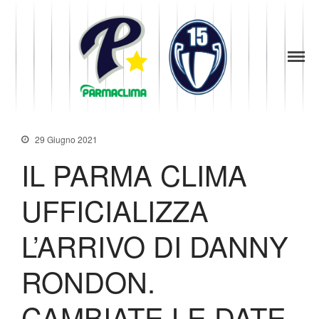
1949
la Stella di
Parma
Parma
News
Baseball
Società
29 Giugno 2021
Organigramma
IL PARMA CLIMA
Diventa Socio
Storia
UFFICIALIZZA
Codice di Condotta
Palmares
L’ARRIVO DI DANNY
Maglie Ritirate
Squadra
RONDON.
Partners
Contatti
CAMBIATE LE DATE