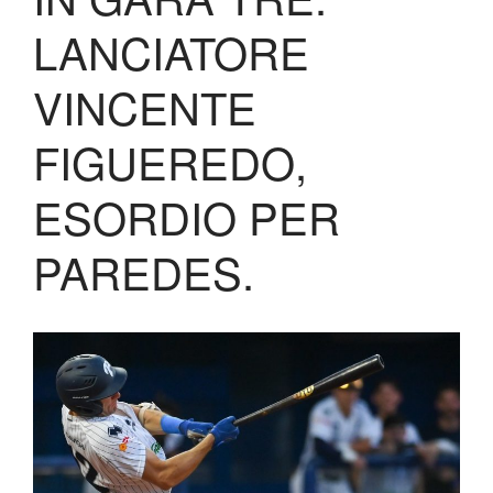
Biglietteria
LANCIATORE
Lo Stadio
Shop
VINCENTE
FIGUEREDO,
ESORDIO PER
PAREDES.