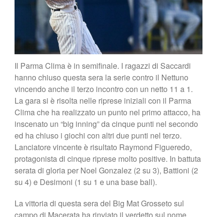
Il Parma Clima è in semifinale. I ragazzi di Saccardi
hanno chiuso questa sera la serie contro il Nettuno
vincendo anche il terzo incontro con un netto 11 a 1.
La gara si è risolta nelle riprese iniziali con il Parma
Clima che ha realizzato un punto nel primo attacco, ha
inscenato un “big inning” da cinque punti nel secondo
ed ha chiuso i giochi con altri due punti nel terzo.
Lanciatore vincente è risultato Raymond Figueredo,
protagonista di cinque riprese molto positive. In battuta
serata di gloria per Noel Gonzalez (2 su 3), Battioni (2
su 4) e Desimoni (1 su 1 e una base ball).
La vittoria di questa sera del Big Mat Grosseto sul
campo di Macerata ha rinviato il verdetto sul nome