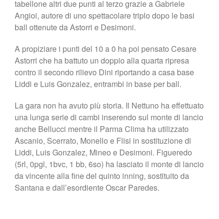
tabellone altri due punti al terzo grazie a Gabriele
Angioi, autore di uno spettacolare triplo dopo le basi
ball ottenute da Astorri e Desimoni.
A propiziare i punti del 10 a 0 ha poi pensato Cesare
Astorri che ha battuto un doppio alla quarta ripresa
contro il secondo rilievo Dini riportando a casa base
Liddi e Luis Gonzalez, entrambi in base per ball.
La gara non ha avuto più storia. Il Nettuno ha effettuato
una lunga serie di cambi inserendo sul monte di lancio
anche Bellucci mentre il Parma Clima ha utilizzato
Ascanio, Scerrato, Monello e Flisi in sostituzione di
Liddi, Luis Gonzalez, Mineo e Desimoni. Figueredo
(5rl, 0pgl, 1bvc, 1 bb, 6so) ha lasciato il monte di lancio
da vincente alla fine del quinto inning, sostituito da
Santana e dall’esordiente Oscar Paredes.