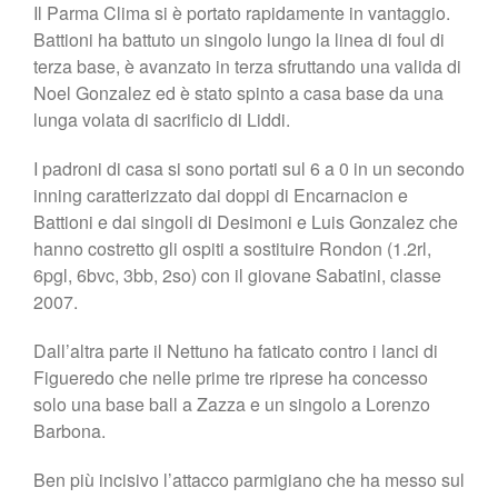
Il Parma Clima si è portato rapidamente in vantaggio.
Battioni ha battuto un singolo lungo la linea di foul di
terza base, è avanzato in terza sfruttando una valida di
Noel Gonzalez ed è stato spinto a casa base da una
lunga volata di sacrificio di Liddi.
I padroni di casa si sono portati sul 6 a 0 in un secondo
inning caratterizzato dai doppi di Encarnacion e
Battioni e dai singoli di Desimoni e Luis Gonzalez che
hanno costretto gli ospiti a sostituire Rondon (1.2rl,
6pgl, 6bvc, 3bb, 2so) con il giovane Sabatini, classe
2007.
Dall’altra parte il Nettuno ha faticato contro i lanci di
Figueredo che nelle prime tre riprese ha concesso
solo una base ball a Zazza e un singolo a Lorenzo
Barbona.
Ben più incisivo l’attacco parmigiano che ha messo sul