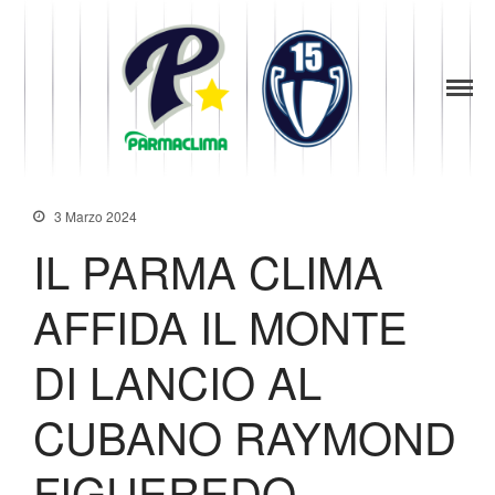
1949
la Stella di
Parma
Parma
News
Baseball
Società
Organigramma
3 Marzo 2024
Diventa Socio
IL PARMA CLIMA
Storia
Codice di Condotta
AFFIDA IL MONTE
Palmares
Maglie Ritirate
DI LANCIO AL
Squadra
Partners
CUBANO RAYMOND
Contatti
FIGUEREDO
Biglietteria