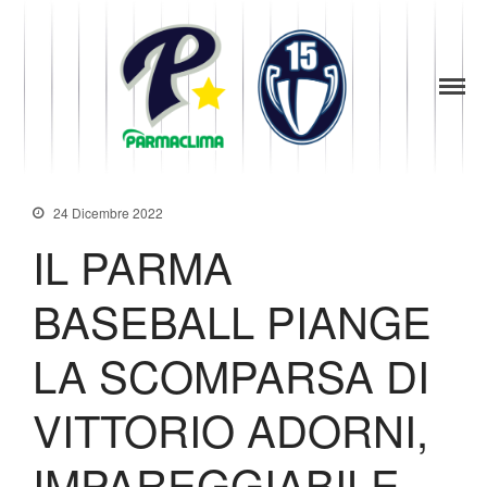
1949
la Stella di
Parma
News
Parma
Società
Baseball
Organigramma
24 Dicembre 2022
Diventa Socio
Storia
IL PARMA
Codice di Condotta
BASEBALL PIANGE
Palmares
Maglie Ritirate
LA SCOMPARSA DI
Squadra
Partners
VITTORIO ADORNI,
Contatti
Biglietteria
IMPAREGGIABILE
Lo Stadio