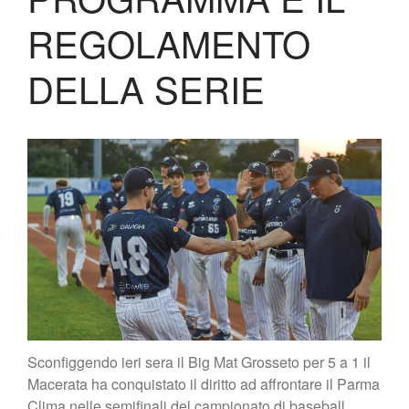
Lo Stadio
REGOLAMENTO
Shop
DELLA SERIE
Sconfiggendo ieri sera il Big Mat Grosseto per 5 a 1 il
Macerata ha conquistato il diritto ad affrontare il Parma
Clima nelle semifinali del campionato di baseball.