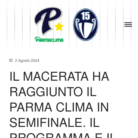
1949
la Stella di
Parma
Parma
News
Baseball
Società
Organigramma
2 Agosto 2024
Diventa Socio
IL MACERATA HA
Storia
Codice di Condotta
RAGGIUNTO IL
Palmares
Maglie Ritirate
PARMA CLIMA IN
Squadra
SEMIFINALE. IL
Partners
Contatti
PROGRAMMA E IL
Biglietteria