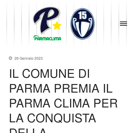
1949
la Stella di
Parma
Parma
News
Baseball
Società
Organigramma
26 Gennaio 2023
Diventa Socio
IL COMUNE DI
Storia
Codice di Condotta
PARMA PREMIA IL
Palmares
Maglie Ritirate
PARMA CLIMA PER
Squadra
Partners
LA CONQUISTA
Contatti
DELLA
Biglietteria