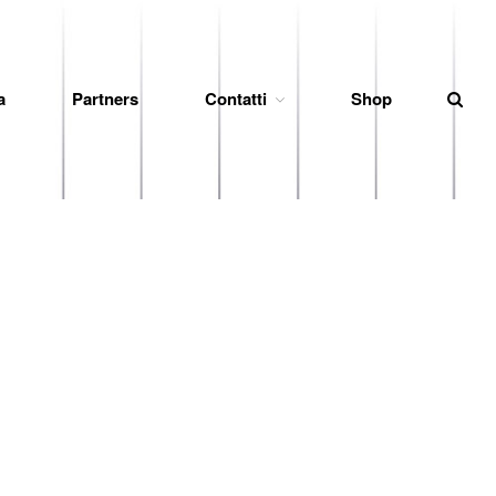
a
Partners
Contatti
Shop
News
Società
Organigramma
Diventa Socio
Storia
Codice di Condotta
Palmares
Maglie Ritirate
Squadra
Partners
Contatti
Biglietteria
Lo Stadio