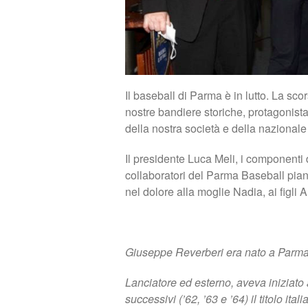
Il baseball di Parma è in lutto. La sco
nostre bandiere storiche, protagonista
della nostra società e della nazionale 
Il presidente Luca Meli, i componenti del 
collaboratori del Parma Baseball pia
nel dolore alla moglie Nadia, ai figli A
Giuseppe Reverberi era nato a Parma
Lanciatore ed esterno, aveva iniziato
successivi (’62, ’63 e ’64) il titolo ital