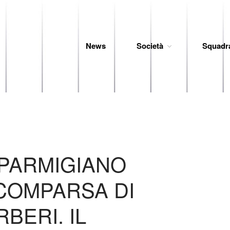
News
Società
Squadr
 Baseball
 PARMIGIANO
COMPARSA DI
BERI. IL