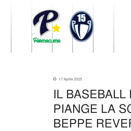
1949 Parma
la Stella di Parma
17 Aprile 2025
IL BASEBALL
PIANGE LA S
BEPPE REVER