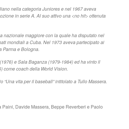
liano nella categoria Juniores e nel 1967 aveva
zione in serie A. Al suo attivo una <no hit> ottenuta
la nazionale maggiore con la quale ha disputato nel
nati mondiali a Cuba. Nel 1973 aveva partecipato ai
i a Parma e Bologna.
(1976) e Sala Baganza (1979-1984) ed ha vinto il
86) come coach della World Vision.
o “Una vita per il baseball” intitolato a Tullo Massera.
ea Paini, Davide Massera, Beppe Reverberi e Paolo