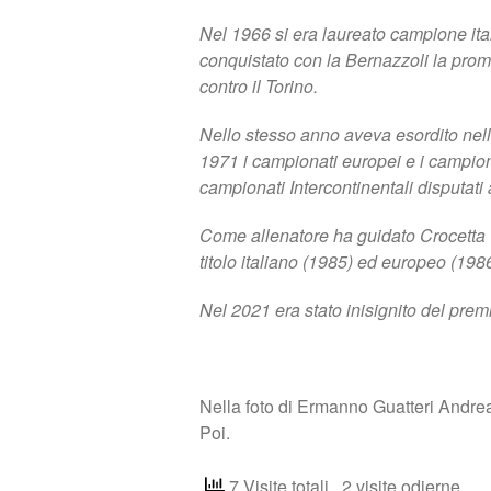
Nel 1966 si era laureato campione ita
conquistato con la Bernazzoli la promo
contro il Torino.
Nello stesso anno aveva esordito nel
1971 i campionati europei e i campio
campionati Intercontinentali disputat
Come allenatore ha guidato Crocetta 
titolo italiano (1985) ed europeo (19
Nel 2021 era stato inisignito del premi
Nella foto di Ermanno Guatteri Andr
Poi.
7 Visite totali
, 2 visite odierne