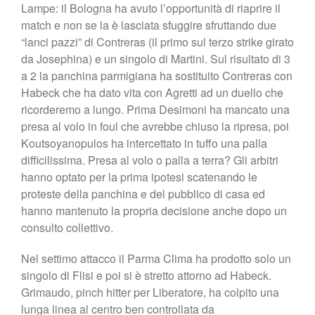
Lampe: il Bologna ha avuto l’opportunità di riaprire il
match e non se la è lasciata sfuggire sfruttando due
“lanci pazzi” di Contreras (il primo sul terzo strike girato
da Josephina) e un singolo di Martini. Sul risultato di 3
a 2 la panchina parmigiana ha sostituito Contreras con
Habeck che ha dato vita con Agretti ad un duello che
ricorderemo a lungo. Prima Desimoni ha mancato una
presa al volo in foul che avrebbe chiuso la ripresa, poi
Koutsoyanopulos ha intercettato in tuffo una palla
difficilissima. Presa al volo o palla a terra? Gli arbitri
hanno optato per la prima ipotesi scatenando le
proteste della panchina e del pubblico di casa ed
hanno mantenuto la propria decisione anche dopo un
consulto collettivo.
Nel settimo attacco il Parma Clima ha prodotto solo un
singolo di Flisi e poi si è stretto attorno ad Habeck.
Grimaudo, pinch hitter per Liberatore, ha colpito una
lunga linea al centro ben controllata da