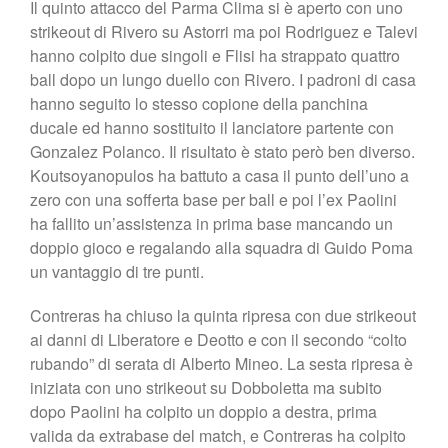
Il quinto attacco del Parma Clima si è aperto con uno
strikeout di Rivero su Astorri ma poi Rodriguez e Talevi
hanno colpito due singoli e Flisi ha strappato quattro
ball dopo un lungo duello con Rivero. I padroni di casa
hanno seguito lo stesso copione della panchina
ducale ed hanno sostituito il lanciatore partente con
Gonzalez Polanco. Il risultato è stato però ben diverso.
Koutsoyanopulos ha battuto a casa il punto dell’uno a
zero con una sofferta base per ball e poi l’ex Paolini
ha fallito un’assistenza in prima base mancando un
doppio gioco e regalando alla squadra di Guido Poma
un vantaggio di tre punti.
Contreras ha chiuso la quinta ripresa con due strikeout
ai danni di Liberatore e Deotto e con il secondo “colto
rubando” di serata di Alberto Mineo. La sesta ripresa è
iniziata con uno strikeout su Dobboletta ma subito
dopo Paolini ha colpito un doppio a destra, prima
valida da extrabase del match, e Contreras ha colpito