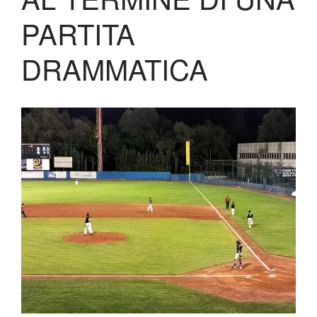
Biglietteria
PARTITA
Lo Stadio
Shop
DRAMMATICA