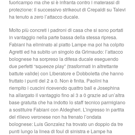
fuoricampo ma che si è infranta contro i materassi di
protezione: il successivo strikeout di Crepaldi su Talevi
ha tenuto a zero l’attacco ducale.
Molto più concreti i padroni di casa che si sono portati
in vantaggio nella parte bassa della stessa ripresa.
Fabiani ha eliminato al piatto Lampe ma poi ha colpito
Agretti ed ha subito un singolo da Grimaudo: l’attacco
bolognese ha sorpreso la difesa ducale eseguendo
due perfetti “squeeze play” (trasformati in altrettante
battute valide) con Liberatore e Dobboletta che hanno
fruttato i punti del 2 a 0. Non è finita. Paolini ha
riempito i cuscini ricevendo quattro ball e Josephina
ha allargato il vantaggio fino al 3 a 0 grazie ad un’altra
base gratuita che ha indotto lo staff tecnico parmigiano
a sostituire Fabiani con Aldegheri. L’ingresso in partita
del rilievo veronese non ha frenato l’ondata
bolognese: Luis Gonzalez ha trovato un doppio da tre
punti lungo la linea di foul di sinistra e Lampe ha