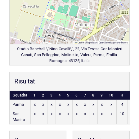
Leaflet
|
Map data ©
OpenStreetMap
contributors
Stadio Baseball \"Nino Cavalli\", 22, Via Teresa Confalonieri
Casati, San Pellegrino, Molinetto, Valera, Parma, Emilia-
Romagna, 43125, Italia
Risultati
Squadra
1
2
3
4
5
6
7
8
9
10
R
H
Parma
x
x
x
x
x
x
x
x
x
x
4
x
San
x
x
x
x
x
x
x
x
x
x
10
x
Marino