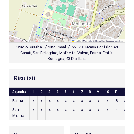
Leaflet
|
Map data ©
OpenStreetMap
contributors
Stadio Baseball \"Nino Cavalli\", 22, Via Teresa Confalonieri
Casati, San Pellegrino, Molinetto, Valera, Parma, Emilia-
Romagna, 43125, Italia
Risultati
Squadra
1
2
3
4
5
6
7
8
9
10
R
H
E
Parma
x
x
x
x
x
x
x
x
x
x
8
x
x
San
x
x
x
x
x
x
x
x
x
x
4
x
x
Marino