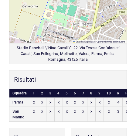
Leaflet
|
Map data ©
OpenStreetMap
contributors
Stadio Baseball \"Nino Cavalli\", 22, Via Teresa Confalonieri
Casati, San Pellegrino, Molinetto, Valera, Parma, Emilia-
Romagna, 43125, Italia
Risultati
Squadra
1
2
3
4
5
6
7
8
9
10
R
H
E
Parma
x
x
x
x
x
x
x
x
x
x
4
x
x
San
x
x
x
x
x
x
x
x
x
x
3
x
x
Marino