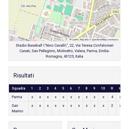
Leaflet
|
Map data ©
OpenStreetMap
contributors
Stadio Baseball \"Nino Cavalli\", 22, Via Teresa Confalonieri
Casati, San Pellegrino, Molinetto, Valera, Parma, Emilia-
Romagna, 43125, Italia
Risultati
Squadra
1
2
3
4
5
6
7
8
9
10
R
H
E
Parma
x
x
x
x
x
x
x
x
x
x
4
x
x
San
x
x
x
x
x
x
x
x
x
x
2
x
x
Marino