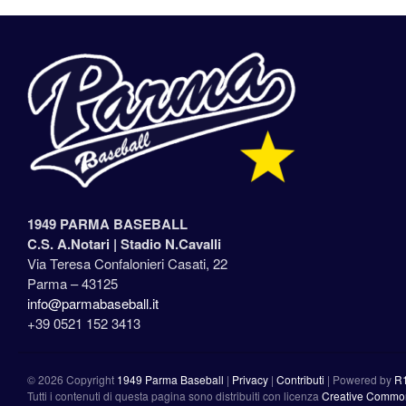
1949 PARMA BASEBALL
C.S. A.Notari |
Stadio N.Cavalli
Via Teresa Confalonieri Casati, 22
Parma – 43125
info@parmabaseball.it
+39 0521 152 3413
©
2026 Copyright
1949 Parma Baseball
|
Privacy
|
Contributi
|
Powered by
R
Tutti i contenuti di questa pagina sono distribuiti con licenza
Creative Commons