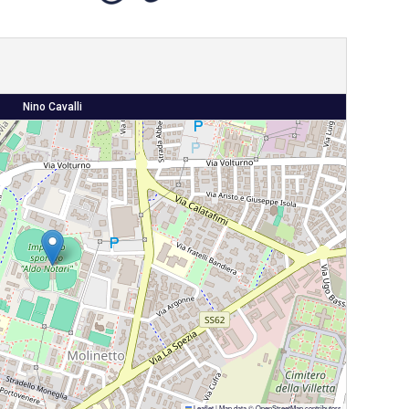
Nino Cavalli
Leaflet
|
Map data ©
OpenStreetMap
contributors