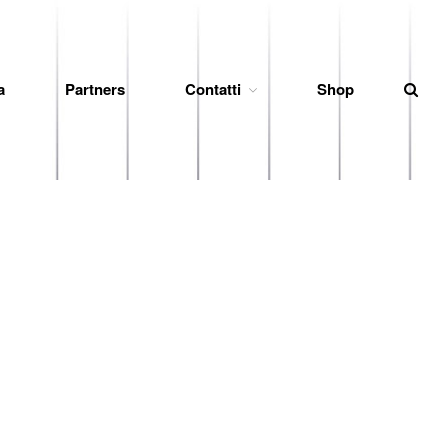
a
Partners
Contatti
Shop
News
Società
Organigramma
Diventa Socio
Storia
Codice di Condotta
Palmares
Maglie Ritirate
Squadra
Partners
Contatti
Biglietteria
Lo Stadio