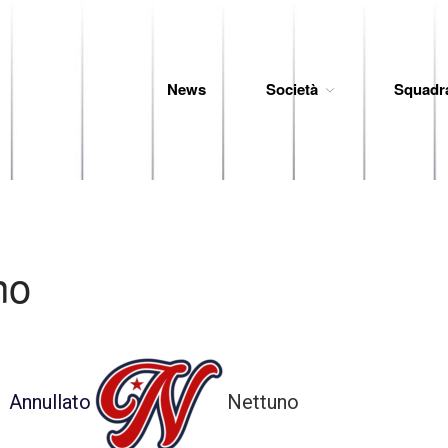
News
Società
Squadr
 Baseball
no
Annullato
Nettuno