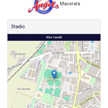
Macerata
Shop
Stadio
Nino Cavalli