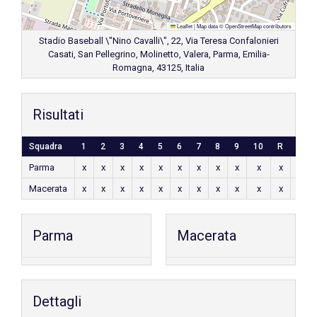
Leaflet
|
Map data ©
OpenStreetMap
contributors
Stadio Baseball \"Nino Cavalli\", 22, Via Teresa Confalonieri
Casati, San Pellegrino, Molinetto, Valera, Parma, Emilia-
Romagna, 43125, Italia
Risultati
Squadra
1
2
3
4
5
6
7
8
9
10
R
H
Parma
x
x
x
x
x
x
x
x
x
x
x
x
Macerata
x
x
x
x
x
x
x
x
x
x
x
x
Parma
Macerata
Dettagli