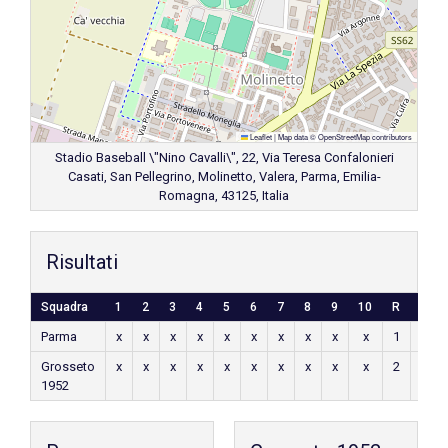
Leaflet
|
Map data ©
OpenStreetMap
contributors
Stadio Baseball \"Nino Cavalli\", 22, Via Teresa Confalonieri
Casati, San Pellegrino, Molinetto, Valera, Parma, Emilia-
Romagna, 43125, Italia
Risultati
Squadra
1
2
3
4
5
6
7
8
9
10
R
H
Parma
x
x
x
x
x
x
x
x
x
x
1
x
Grosseto
x
x
x
x
x
x
x
x
x
x
2
x
1952