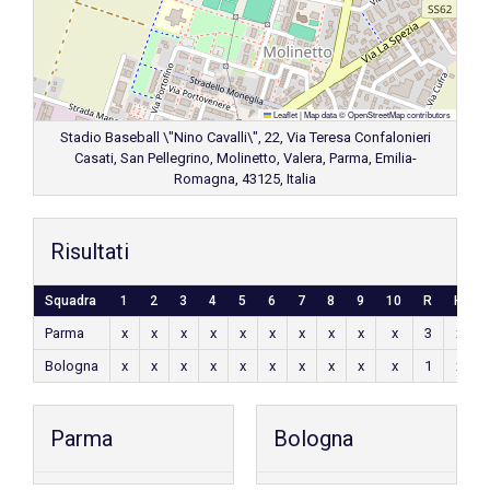
Leaflet
|
Map data ©
OpenStreetMap
contributors
Stadio Baseball \"Nino Cavalli\", 22, Via Teresa Confalonieri
Casati, San Pellegrino, Molinetto, Valera, Parma, Emilia-
Romagna, 43125, Italia
Risultati
Squadra
1
2
3
4
5
6
7
8
9
10
R
H
Parma
x
x
x
x
x
x
x
x
x
x
3
x
Bologna
x
x
x
x
x
x
x
x
x
x
1
x
Parma
Bologna