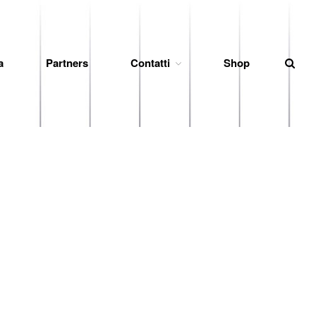
a
Partners
Contatti
Shop
News
Società
Organigramma
Diventa Socio
Storia
Codice di Condotta
Palmares
Maglie Ritirate
Squadra
Partners
Contatti
Biglietteria
Lo Stadio