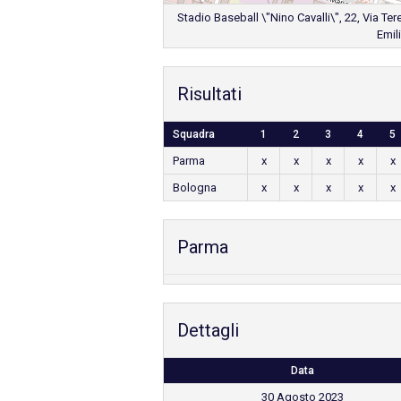
Stadio Baseball \"Nino Cavalli\", 22, Via Ter
Emil
Risultati
Squadra
1
2
3
4
5
Parma
x
x
x
x
x
Bologna
x
x
x
x
x
Parma
Dettagli
Data
30 Agosto 2023