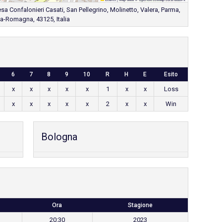
esa Confalonieri Casati, San Pellegrino, Molinetto, Valera, Parma,
ia-Romagna, 43125, Italia
6
7
8
9
10
R
H
E
Esito
x
x
x
x
x
1
x
x
Loss
x
x
x
x
x
2
x
x
Win
Bologna
Ora
Stagione
20:30
2023