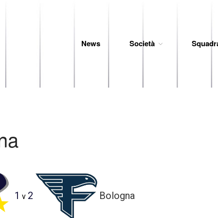
News
Società
Squadr
 Baseball
na
1
2
Bologna
v