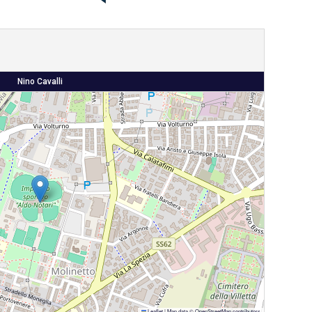
Nino Cavalli
Leaflet
|
Map data ©
OpenStreetMap
contributors