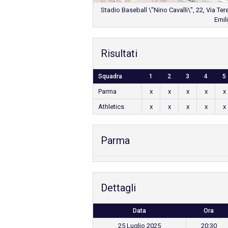
Stadio Baseball \"Nino Cavalli\", 22, Via Ter
Emil
Risultati
Squadra
1
2
3
4
5
Parma
x
x
x
x
x
Athletics
x
x
x
x
x
Parma
Dettagli
Data
Ora
25 Luglio 2025
20:30