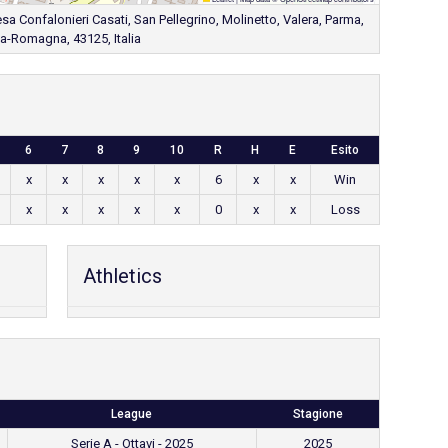
esa Confalonieri Casati, San Pellegrino, Molinetto, Valera, Parma,
ia-Romagna, 43125, Italia
6
7
8
9
10
R
H
E
Esito
x
x
x
x
x
6
x
x
Win
x
x
x
x
x
0
x
x
Loss
Athletics
League
Stagione
Serie A - Ottavi - 2025
2025