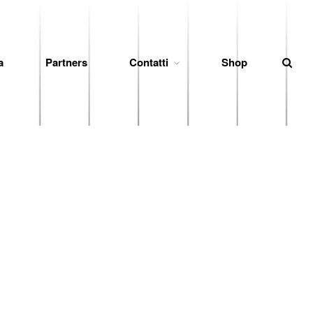
a
Partners
Contatti
Shop
News
Società
Organigramma
Diventa Socio
Storia
Codice di Condotta
Palmares
Maglie Ritirate
Squadra
Partners
Contatti
Biglietteria
Lo Stadio