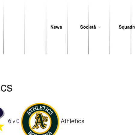
News
Società
Squadr
 Baseball
ics
6
0
Athletics
v