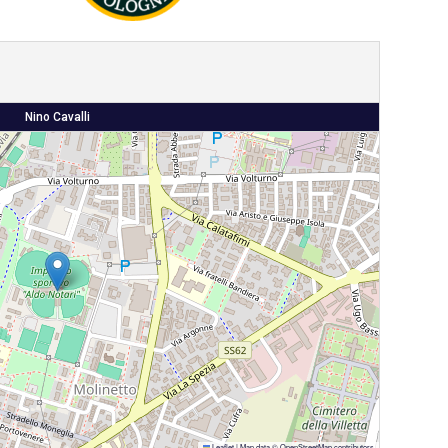
Nino Cavalli
Leaflet
|
Map data ©
OpenStreetMap
contributors