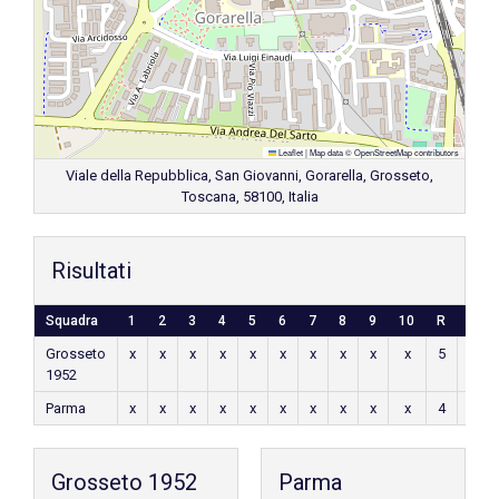
Leaflet
|
Map data ©
OpenStreetMap
contributors
Viale della Repubblica, San Giovanni, Gorarella, Grosseto,
Toscana, 58100, Italia
Risultati
Squadra
1
2
3
4
5
6
7
8
9
10
R
H
Grosseto
x
x
x
x
x
x
x
x
x
x
5
x
1952
Parma
x
x
x
x
x
x
x
x
x
x
4
x
Grosseto 1952
Parma