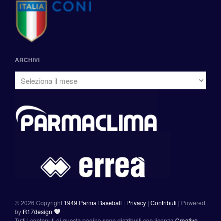
ARCHIVI
©
2026 Copyright
1949 Parma Baseball
|
Privacy
|
Contributi
|
Powered
by
R17design
Tutti i contenuti di questa pagina sono distribuiti con licenza
Creative