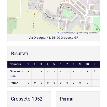
Leaflet
|
Map data ©
OpenStreetMap
contributors
Via Orcagna, 41, 58100 Grosseto GR
Risultati
Squadra
1
2
3
4
5
6
7
8
9
10
R
H
Grosseto
x
x
x
x
x
x
x
x
x
x
2
x
1952
Parma
x
x
x
x
x
x
x
x
x
x
3
x
Grosseto 1952
Parma