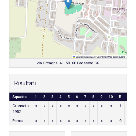
Leaflet
|
Map data ©
OpenStreetMap
contributors
Via Orcagna, 41, 58100 Grosseto GR
Risultati
Squadra
1
2
3
4
5
6
7
8
9
10
R
H
Grosseto
x
x
x
x
x
x
x
x
x
x
1
x
1952
Parma
x
x
x
x
x
x
x
x
x
x
9
x