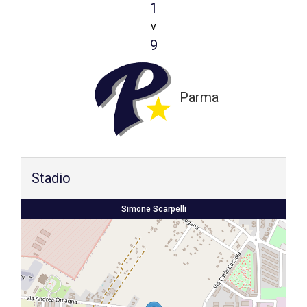
Lo Stadio
1
Shop
v
9
Parma
Stadio
Simone Scarpelli