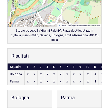
Leaflet
|
Map data ©
OpenStreetMap
contributors
Stadio baseball \"Gianni Falchi\", Piazzale Atleti Azzurri
d\'Italia, San Ruffillo, Savena, Bologna, Emilia-Romagna, 40141,
Italia
Risultati
Squadra
1
2
3
4
5
6
7
8
9
10
R
H
Bologna
x
x
x
x
x
x
x
x
x
x
4
x
Parma
x
x
x
x
x
x
x
x
x
x
1
x
Bologna
Parma