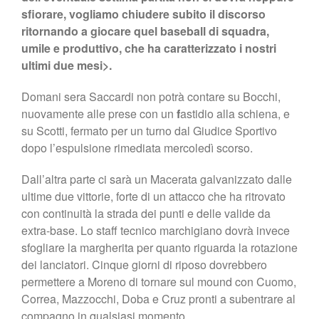
sfiorare, vogliamo chiudere subito il discorso
ritornando a giocare quel baseball di squadra,
umile e produttivo, che ha caratterizzato i nostri
ultimi due mesi>.
Domani sera Saccardi non potrà contare su Bocchi,
nuovamente alle prese con un
f
astidio alla schiena, e
su Scotti, fermato per un turno dal Giudice Sportivo
dopo l’espulsione rimediata mercoledì scorso.
Dall’altra parte ci sarà un Macerata galvanizzato dalle
ultime due vittorie, forte di un attacco che ha ritrovato
con continuità la strada dei punti e delle valide da
extra-base. Lo staff tecnico marchigiano dovrà invece
sfogliare la margherita per quanto riguarda la rotazione
dei lanciatori. Cinque giorni di riposo dovrebbero
permettere a Moreno di tornare sul mound con Cuomo,
Correa, Mazzocchi, Doba e Cruz pronti a subentrare al
compagno in qualsiasi momento.