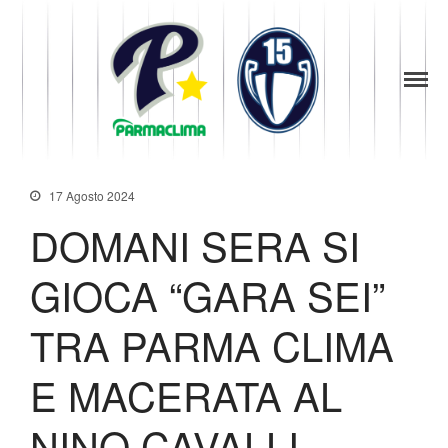
1949
la Stella di
Parma
Parma
News
Baseball
Società
Organigramma
17 Agosto 2024
Diventa Socio
DOMANI SERA SI
Storia
Codice di Condotta
GIOCA “GARA SEI”
Palmares
TRA PARMA CLIMA
Maglie Ritirate
Squadra
E MACERATA AL
Partners
Contatti
NINO CAVALLI.
Biglietteria