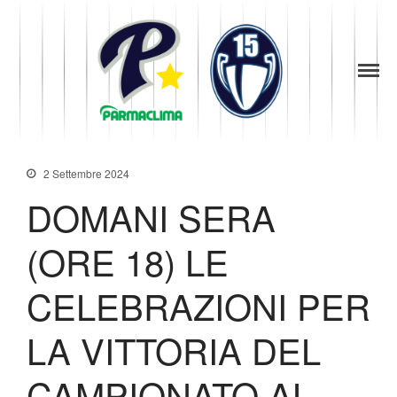
1949
la Stella di
Parma
News
Parma
Baseball
Società
Organigramma
2 Settembre 2024
Diventa Socio
DOMANI SERA
Storia
Codice di Condotta
(ORE 18) LE
Palmares
Maglie Ritirate
CELEBRAZIONI PER
Squadra
Partners
LA VITTORIA DEL
Contatti
Biglietteria
CAMPIONATO AL
Lo Stadio