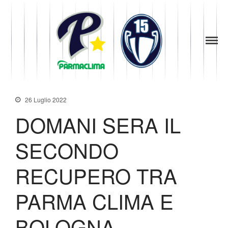
1949
la Stella di
Parma
Parma
News
Baseball
Società
Organigramma
26 Luglio 2022
Diventa Socio
DOMANI SERA IL
Storia
Codice di Condotta
SECONDO
Palmares
Maglie Ritirate
RECUPERO TRA
Squadra
Partners
PARMA CLIMA E
Contatti
BOLOGNA.
Biglietteria