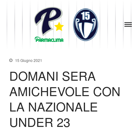
1949
la Stella di
Parma
News
Parma
Società
Baseball
Organigramma
15 Giugno 2021
Diventa Socio
Storia
DOMANI SERA
Codice di Condotta
AMICHEVOLE CON
Palmares
Maglie Ritirate
LA NAZIONALE
Squadra
Partners
UNDER 23
Contatti
Biglietteria
Lo Stadio