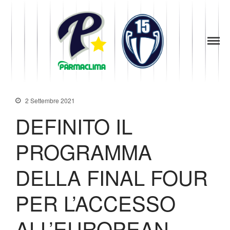
1949
la Stella di
Parma
Parma
Baseball
News
Società
2 Settembre 2021
Organigramma
DEFINITO IL
Diventa Socio
Storia
PROGRAMMA
Codice di Condotta
Palmares
DELLA FINAL FOUR
Maglie Ritirate
Squadra
PER L’ACCESSO
Partners
ALL’EUROPEAN
Contatti