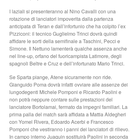
I laziali si presenteranno al Nino Cavalli con una
rotazione di lanciatori impoverita dalla partenza
anticipata di Teran e dall’infortunio che ha colpito l’ex
Pizziconi: il tecnico Guglielmo Trinci dovrà quindi
affidare le sorti della semifinale a Taschini, Pecci e
Simone. Il Nettuno lamenterà qualche assenza anche
nel line-up, orfano del fuoricampista Latimore, degli
spagnoli Beltre e Cruz e dell’infortunato Mario Trinci.
Se Sparta piange, Atene sicuramente non ride.
Gianguido Poma dovrà infatti ovviare alle assenze dei
lungodegenti Michele Pomponi e Ricardo Paolini e
non potrà neppure contare sulle prestazioni del
lanciatore Bortolamai, fermato da impegni familiari. La
prima palla del match sarà affidata a Mattia Aldegheri
con Yomel Rivera, Edoardo Acerbi e Francesco
Pomponi che vestiranno i panni dei lanciatori di rilievo.
In campo interno Juaquin sostituirà Paolini in seconda