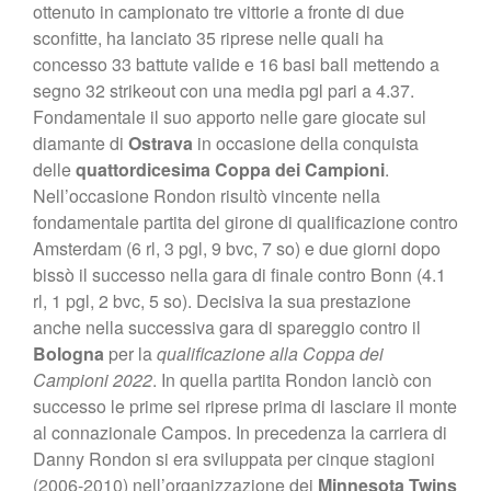
ottenuto in campionato tre vittorie a fronte di due
sconfitte, ha lanciato 35 riprese nelle quali ha
concesso 33 battute valide e 16 basi ball mettendo a
segno 32 strikeout con una media pgl pari a 4.37.
Fondamentale il suo apporto nelle gare giocate sul
diamante di
Ostrava
in occasione della conquista
delle
quattordicesima Coppa dei Campioni
.
Nell’occasione Rondon risultò vincente nella
fondamentale partita del girone di qualificazione contro
Amsterdam (6 rl, 3 pgl, 9 bvc, 7 so) e due giorni dopo
bissò il successo nella gara di finale contro Bonn (4.1
rl, 1 pgl, 2 bvc, 5 so). Decisiva la sua prestazione
anche nella successiva gara di spareggio contro il
Bologna
per la
qualificazione alla Coppa dei
Campioni 2022
. In quella partita Rondon lanciò con
successo le prime sei riprese prima di lasciare il monte
al connazionale Campos. In precedenza la carriera di
Danny Rondon si era sviluppata per cinque stagioni
(2006-2010) nell’organizzazione dei
Minnesota Twins