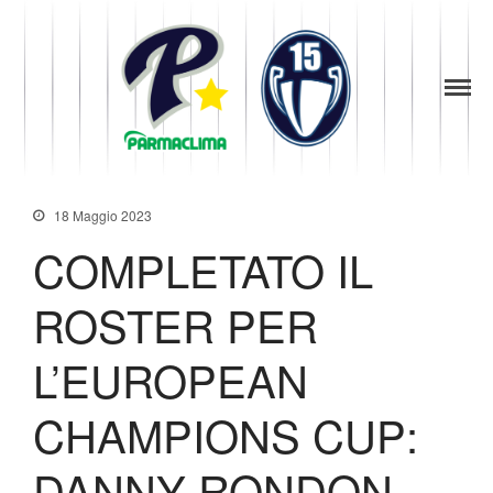
1949
la Stella di
Parma
Parma
News
Baseball
Società
Organigramma
18 Maggio 2023
Diventa Socio
COMPLETATO IL
Storia
Codice di Condotta
ROSTER PER
Palmares
Maglie Ritirate
L’EUROPEAN
Squadra
CHAMPIONS CUP:
Partners
Contatti
DANNY RONDON
Biglietteria