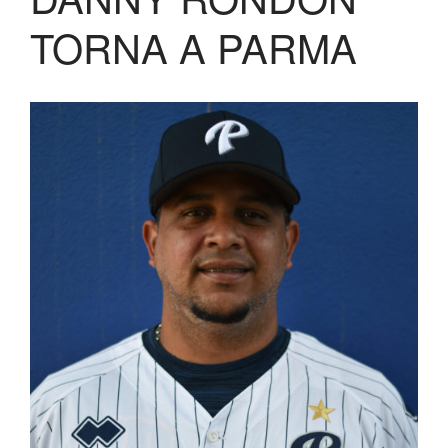
Lo Stadio
TORNA A PARMA
Shop