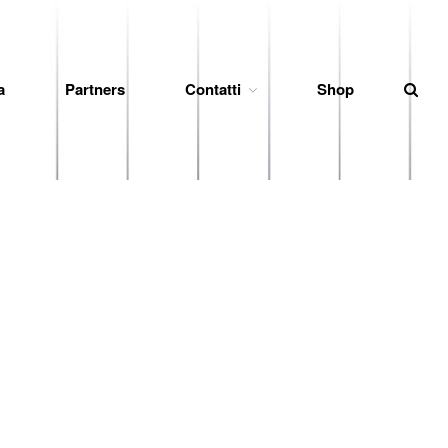
a
Partners
Contatti
Shop
News
Società
Organigramma
Diventa Socio
Storia
Codice di Condotta
Palmares
Maglie Ritirate
Squadra
Partners
Contatti
Biglietteria