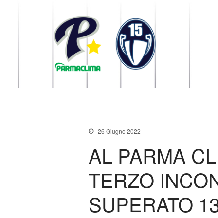
1949 Parma
la Stella di Parma
26 Giugno 2022
AL PARMA CL
TERZO INCO
SUPERATO 13