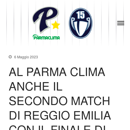
1949
la Stella di
Parma
Parma
News
Baseball
Società
6 Maggio 2023
Organigramma
AL PARMA CLIMA
Diventa Socio
Storia
ANCHE IL
Codice di Condotta
Palmares
SECONDO MATCH
Maglie Ritirate
Squadra
DI REGGIO EMILIA
Partners
Contatti
CON IL FINALE DI