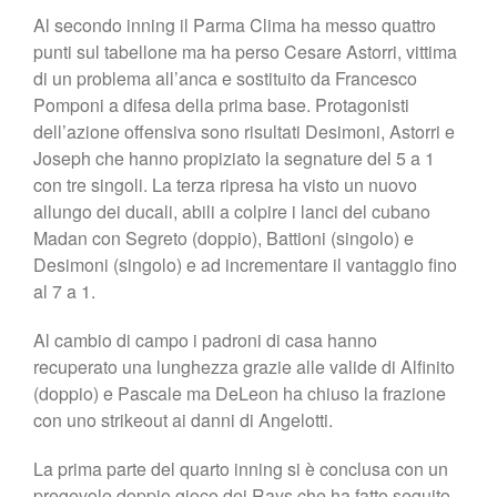
Al secondo inning il Parma Clima ha messo quattro
punti sul tabellone ma ha perso Cesare Astorri, vittima
di un problema all’anca e sostituito da Francesco
Pomponi a difesa della prima base. Protagonisti
dell’azione offensiva sono risultati Desimoni, Astorri e
Joseph che hanno propiziato la segnature del 5 a 1
con tre singoli. La terza ripresa ha visto un nuovo
allungo dei ducali, abili a colpire i lanci del cubano
Madan con Segreto (doppio), Battioni (singolo) e
Desimoni (singolo) e ad incrementare il vantaggio fino
al 7 a 1.
Al cambio di campo i padroni di casa hanno
recuperato una lunghezza grazie alle valide di Alfinito
(doppio) e Pascale ma DeLeon ha chiuso la frazione
con uno strikeout ai danni di Angelotti.
La prima parte del quarto inning si è conclusa con un
pregevole doppio gioco dei Rays che ha fatto seguito